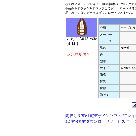
◎3Dマイホームデザイナー用の素材(パーツ/テクス
◎画像をドラッグ＆ドロップしてダウンロードする
示されていないデータはダウンロードできません。
分類
テーブルラ
メーカー
ﾌﾛｱﾗｲﾄA013.m3d
シリーズ
(81kB)
品名
ﾌﾛｱﾗｲﾄ
シンボル付き
色
型番
サイズ
W290×D29
価格
材質
特徴
備考１
間取り＆3D住宅デザインソフト 3Dマ
3D住宅素材ダウンロードサービス デ