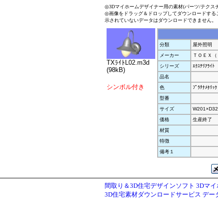
◎3Dマイホームデザイナー用の素材(パーツ/テクス
◎画像をドラッグ＆ドロップしてダウンロードする
示されていないデータはダウンロードできません。
分類
屋外照明
メーカー
ＴＯＥＸ（
TXﾗｲﾄL02.m3d
シリーズ
ｴｸｽﾃﾘｱﾗｲﾄ
(98kB)
品名
シンボル付き
色
ﾌﾟﾗﾁﾅﾒﾀﾘｯｸ
型番
サイズ
W201×D32
価格
生産終了
材質
特徴
備考１
間取り＆3D住宅デザインソフト 3Dマ
3D住宅素材ダウンロードサービス デ