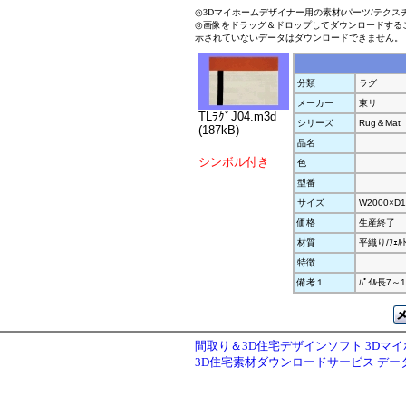
◎3Dマイホームデザイナー用の素材(パーツ/テクス
◎画像をドラッグ＆ドロップしてダウンロードする
示されていないデータはダウンロードできません。
分類
ラグ
メーカー
東リ
TLﾗｸﾞJ04.m3d
シリーズ
Rug＆Mat
(187kB)
品名
シンボル付き
色
型番
サイズ
W2000×D1
価格
生産終了
材質
平織り/ﾌｪﾙﾄ
特徴
備考１
ﾊﾟｲﾙ長7～
間取り＆3D住宅デザインソフト 3Dマ
3D住宅素材ダウンロードサービス デ