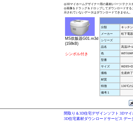
◎3Dマイホームデザイナー用の素材(パーツ/テクス
◎画像をドラッグ＆ドロップしてダウンロードする
示されていないデータはダウンロードできません。
分類
キッチン
メーカー
松下電器
MS炊飯器G01.m3d
シリーズ
(158kB)
品名
高温ｽﾁｰﾑ
シンボル付き
色
Wｸﾘｽﾀﾙﾎ
型番
サイズ
W265×D
価格
生産終了
材質
特徴
130℃
備考１
間取り＆3D住宅デザインソフト 3Dマ
3D住宅素材ダウンロードサービス デ