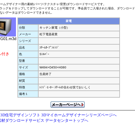
ホームデザイナー用の素材(パーツ/テクスチャ/背景)ダウンロードサービスです。
ラッグ＆ドロップしてダウンロードすることが可能です。準会員でご入場された場合、ダウンロー
ないデータはダウンロードできません。
家電
分類
キッチン家電（小型）
メーカー
松下電器産業
G01.m3d
シリーズ
品名
ｽﾁｰﾑｵｰﾌﾟﾝﾚﾝｼﾞ
ル付き
色
Sｼﾙﾊﾞｰ
型番
サイズ
W494×D450×H380
価格
生産終了
材質
特徴
ﾚﾝｼﾞ･ﾋｰﾀｰ･ｽﾁｰﾑの合わせ技でおいしく
備考１
3D住宅デザインソフト 3Dマイホームデザイナーシリーズページへ
素材ダウンロードサービス データセンタートップへ