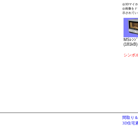
◎3Dマイ
◎画像をド
示されてい
MSﾚﾝｼﾞ
(181kB)
シンボ
間取り＆
3D住宅