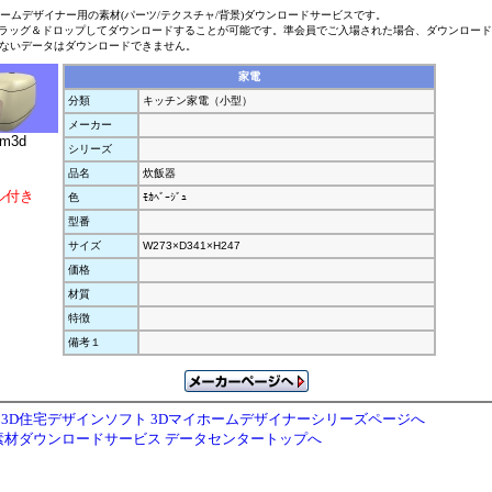
ホームデザイナー用の素材(パーツ/テクスチャ/背景)ダウンロードサービスです。
ラッグ＆ドロップしてダウンロードすることが可能です。準会員でご入場された場合、ダウンロー
ないデータはダウンロードできません。
家電
分類
キッチン家電（小型）
メーカー
.m3d
シリーズ
品名
炊飯器
ル付き
色
ﾓｶﾍﾞｰｼﾞｭ
型番
サイズ
W273×D341×H247
価格
材質
特徴
備考１
3D住宅デザインソフト 3Dマイホームデザイナーシリーズページへ
素材ダウンロードサービス データセンタートップへ