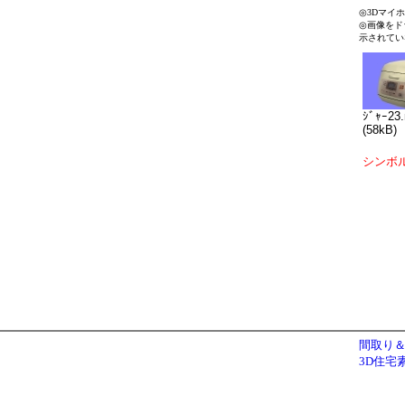
◎3Dマイ
◎画像をド
示されてい
ｼﾞｬｰ23
(58kB)
シンボ
間取り＆
3D住宅