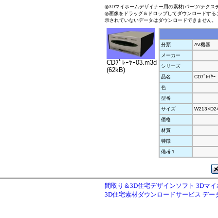
◎3Dマイホームデザイナー用の素材(パーツ/テクス
◎画像をドラッグ＆ドロップしてダウンロードする
示されていないデータはダウンロードできません。
分類
AV機器
メーカー
CDﾌﾟﾚｰﾔｰ03.m3d
シリーズ
(62kB)
品名
CDﾌﾞﾚｲﾔｰ
色
型番
サイズ
W213×D2
価格
材質
特徴
備考１
間取り＆3D住宅デザインソフト 3Dマ
3D住宅素材ダウンロードサービス デ