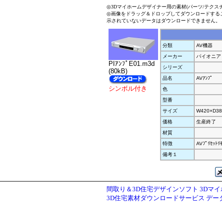
◎3Dマイホームデザイナー用の素材(パーツ/テクス
◎画像をドラッグ＆ドロップしてダウンロードする
示されていないデータはダウンロードできません。
分類
AV機器
メーカー
パイオニア
PIｱﾝﾌﾟE01.m3d
シリーズ
(80kB)
品名
AVｱﾝﾌﾟ
シンボル付き
色
型番
サイズ
W420×D38
価格
生産終了
材質
特徴
AVﾌﾟﾘｾｯﾄﾘ
備考１
間取り＆3D住宅デザインソフト 3Dマ
3D住宅素材ダウンロードサービス デ