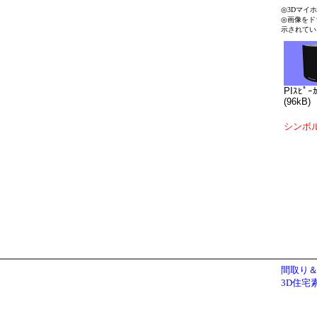
◎3Dマイ
◎画像をド
示されてい
PIｽﾋﾟｰ
(96kB)
シンボ
間取り＆
3D住宅