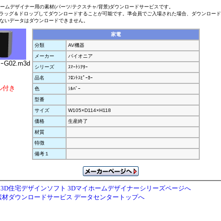
ホームデザイナー用の素材(パーツ/テクスチャ/背景)ダウンロードサービスです。
ラッグ＆ドロップしてダウンロードすることが可能です。準会員でご入場された場合、ダウンロー
ないデータはダウンロードできません。
家電
分類
AV機器
メーカー
パイオニア
ｶｰG02.m3d
シリーズ
ｽﾏｰﾄｼｱﾀｰ
品名
ﾌﾛﾝﾄｽﾋﾟｰｶｰ
ル付き
色
ｼﾙﾊﾞｰ
型番
サイズ
W105×D114×H118
価格
生産終了
材質
特徴
備考１
3D住宅デザインソフト 3Dマイホームデザイナーシリーズページへ
素材ダウンロードサービス データセンタートップへ