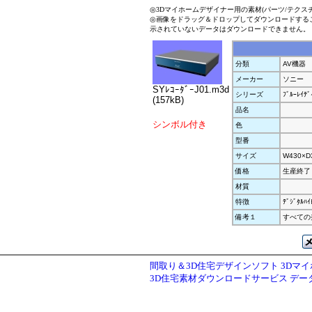
◎3Dマイホームデザイナー用の素材(パーツ/テクス
◎画像をドラッグ＆ドロップしてダウンロードする
示されていないデータはダウンロードできません。
分類
AV機器
メーカー
ソニー
SYﾚｺｰﾀﾞｰJ01.m3d
シリーズ
ﾌﾞﾙｰﾚｲﾃﾞ
(157kB)
品名
シンボル付き
色
型番
サイズ
W430×D
価格
生産終了
材質
特徴
ﾃﾞｼﾞﾀﾙﾊ
備考１
すべての美
間取り＆3D住宅デザインソフト 3Dマ
3D住宅素材ダウンロードサービス デ