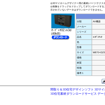
◎3Dマイホームデザイナー用の素材(パーツ/テクス
◎画像をドラッグ＆ドロップしてダウンロードする
示されていないデータはダウンロードできません。
分類
AV機器
メーカー
ｵｰﾃﾞｨｵ02.m3d
シリーズ
(49kB)
品名
ｺﾝﾎﾟｽﾃﾚｵ
色
型番
サイズ
W870×D25
価格
材質
特徴
備考１
間取り＆3D住宅デザインソフト 3Dマ
3D住宅素材ダウンロードサービス デ