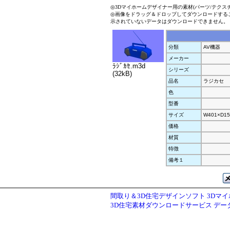
◎3Dマイホームデザイナー用の素材(パーツ/テクス
◎画像をドラッグ＆ドロップしてダウンロードする
示されていないデータはダウンロードできません。
分類
AV機器
メーカー
ﾗｼﾞｶｾ.m3d
シリーズ
(32kB)
品名
ラジカセ
色
型番
サイズ
W401×D15
価格
材質
特徴
備考１
間取り＆3D住宅デザインソフト 3Dマ
3D住宅素材ダウンロードサービス デ