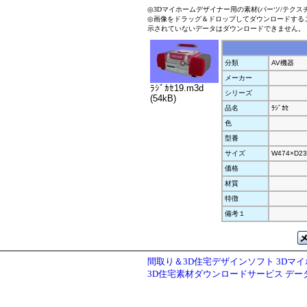
◎3Dマイホームデザイナー用の素材(パーツ/テクス
◎画像をドラッグ＆ドロップしてダウンロードする
示されていないデータはダウンロードできません。
分類
AV機器
メーカー
ﾗｼﾞｶｾ19.m3d
シリーズ
(54kB)
品名
ﾗｼﾞｶｾ
色
型番
サイズ
W474×D23
価格
材質
特徴
備考１
間取り＆3D住宅デザインソフト 3Dマ
3D住宅素材ダウンロードサービス デ