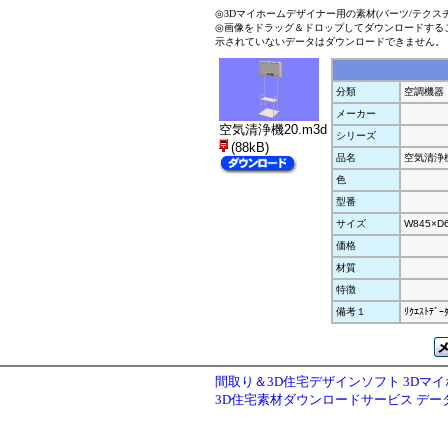
◎3Dマイホームデザイナー用の素材(パーツ/テクス
◎画像をドラッグ＆ドロップしてダウンロードする
示されていないデータはダウンロードできません。
分類
空調機器
メーカー
空気清浄機20.m3d
シリーズ
(88kB)
品名
空気清浄
色
型番
サイズ
W845×D
価格
材質
特徴
備考１
ﾘｸｴｽﾄﾃﾞｰ
間取り＆3D住宅デザインソフト 3Dマ
3D住宅素材ダウンロードサービス デ