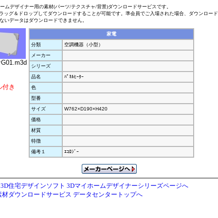
ホームデザイナー用の素材(パーツ/テクスチャ/背景)ダウンロードサービスです。
ラッグ＆ドロップしてダウンロードすることが可能です。準会員でご入場された場合、ダウンロー
ないデータはダウンロードできません。
家電
分類
空調機器（小型）
メーカー
ﾀG01.m3d
シリーズ
品名
ﾊﾟﾈﾙﾋｰﾀｰ
ル付き
色
型番
サイズ
W762×D190×H420
価格
材質
特徴
備考１
ｴｺﾛｼﾞｰ
3D住宅デザインソフト 3Dマイホームデザイナーシリーズページへ
素材ダウンロードサービス データセンタートップへ