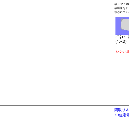
◎3Dマイ
◎画像をド
示されてい
ﾊﾟﾈﾙﾋｰ
(46kB)
シンボ
間取り＆
3D住宅