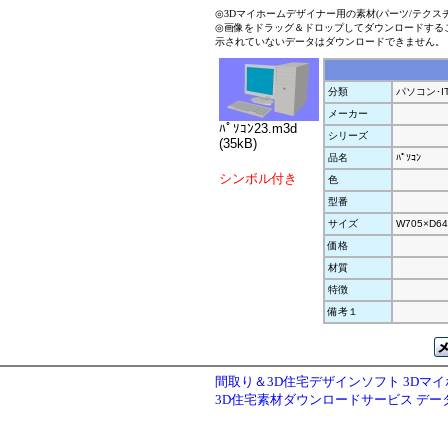
◎3Dマイホームデザイナー用の素材(パーツ/テクス
◎画像をドラッグ＆ドロップしてダウンロードする
示されていないデータはダウンロードできません。
分類
パソコン･I
メーカー
ﾊﾟｿｺﾝ23.m3d
シリーズ
(35kB)
品名
ﾊﾟｿｺﾝ
シンボル付き
色
型番
サイズ
W705×D64
価格
材質
特徴
備考１
間取り＆3D住宅デザインソフト 3Dマ
3D住宅素材ダウンロードサービス デ