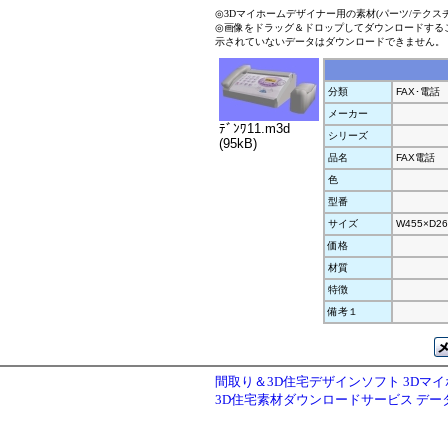
◎3Dマイホームデザイナー用の素材(パーツ/テクス
◎画像をドラッグ＆ドロップしてダウンロードする
示されていないデータはダウンロードできません。
分類
FAX･電話
メーカー
ﾃﾞﾝﾜ11.m3d
シリーズ
(95kB)
品名
FAX電話
色
型番
サイズ
W455×D26
価格
材質
特徴
備考１
間取り＆3D住宅デザインソフト 3Dマ
3D住宅素材ダウンロードサービス デ