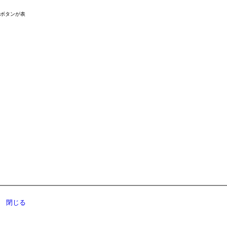
ドボタンが表
閉じる