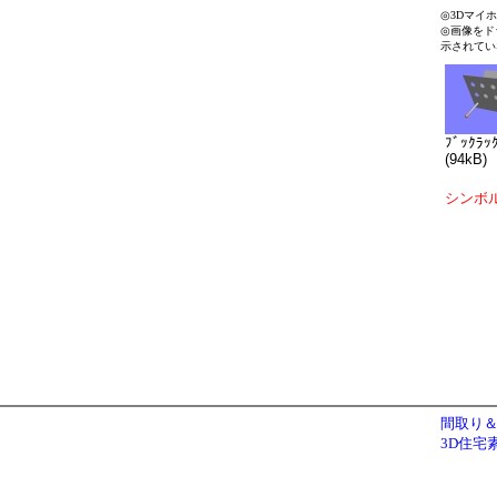
◎3Dマイ
◎画像をド
示されてい
ﾌﾞｯｸﾗｯ
(94kB)
シンボ
間取り＆
3D住宅