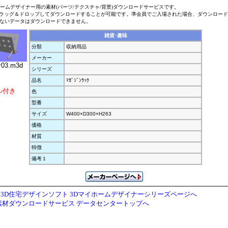
ホームデザイナー用の素材(パーツ/テクスチャ/背景)ダウンロードサービスです。
ラッグ＆ドロップしてダウンロードすることが可能です。準会員でご入場された場合、ダウンロー
ないデータはダウンロードできません。
雑貨･趣味
分類
収納用品
メーカー
ｸ03.m3d
シリーズ
品名
ﾏｶﾞｼﾞﾝﾗｯｸ
ル付き
色
型番
サイズ
W400×D300×H263
価格
材質
特徴
備考１
3D住宅デザインソフト 3Dマイホームデザイナーシリーズページへ
素材ダウンロードサービス データセンタートップへ