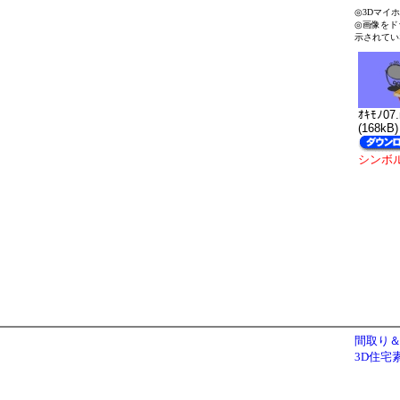
◎3Dマイ
◎画像をド
示されてい
ｵｷﾓﾉ07
(168kB)
シンボ
間取り＆
3D住宅