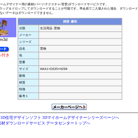
ホームデザイナー用の素材(パーツ/テクスチャ/背景)ダウンロードサービスです。
ラッグ＆ドロップしてダウンロードすることが可能です。準会員でご入場された場合、ダウンロー
ないデータはダウンロードできません。
雑貨･趣味
分類
生活用品･置物
メーカー
.m3d
シリーズ
品名
置物
ル付き
色
型番
サイズ
W441×D335×H299
価格
材質
特徴
備考１
3D住宅デザインソフト 3Dマイホームデザイナーシリーズページへ
素材ダウンロードサービス データセンタートップへ