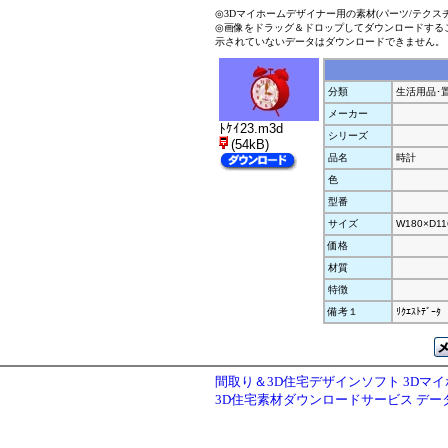
◎3Dマイホームデザイナー用の素材(パーツ/テクス
◎画像をドラッグ＆ドロップしてダウンロードする
示されていないデータはダウンロードできません。
分類
生活用品･
メーカー
ﾄｹｲ23.m3d
シリーズ
(54kB)
品名
時計
色
型番
サイズ
W180×D11
価格
材質
特徴
備考１
ﾘｸｴｽﾄﾃﾞｰﾀ
間取り＆3D住宅デザインソフト 3Dマ
3D住宅素材ダウンロードサービス デ