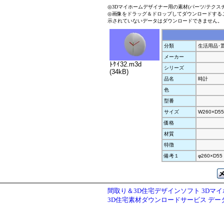
◎3Dマイホームデザイナー用の素材(パーツ/テクス
◎画像をドラッグ＆ドロップしてダウンロードする
示されていないデータはダウンロードできません。
分類
生活用品･
メーカー
ﾄｹｲ32.m3d
シリーズ
(34kB)
品名
時計
色
型番
サイズ
W260×D55
価格
材質
特徴
備考１
φ260×D55
間取り＆3D住宅デザインソフト 3Dマ
3D住宅素材ダウンロードサービス デ