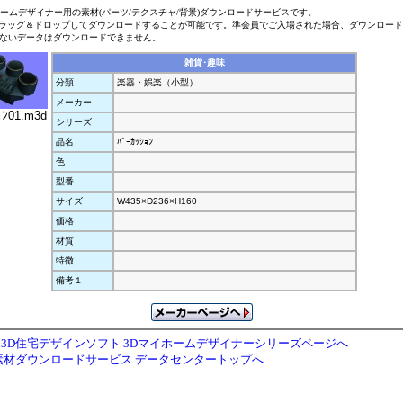
ホームデザイナー用の素材(パーツ/テクスチャ/背景)ダウンロードサービスです。
ラッグ＆ドロップしてダウンロードすることが可能です。準会員でご入場された場合、ダウンロー
ないデータはダウンロードできません。
雑貨･趣味
分類
楽器・娯楽（小型）
メーカー
ｮﾝ01.m3d
シリーズ
品名
ﾊﾞｰｶｯｼｮﾝ
色
型番
サイズ
W435×D236×H160
価格
材質
特徴
備考１
3D住宅デザインソフト 3Dマイホームデザイナーシリーズページへ
素材ダウンロードサービス データセンタートップへ