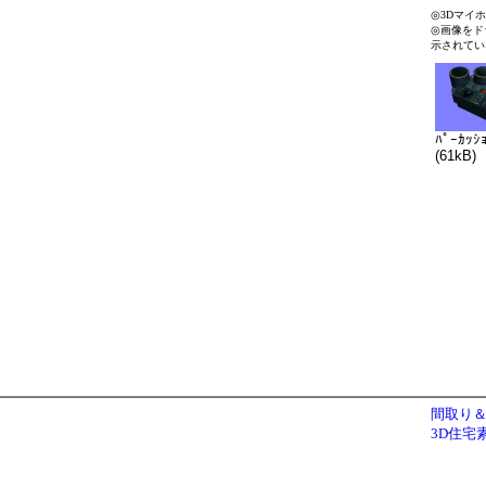
◎3Dマイ
◎画像をド
示されてい
ﾊﾟｰｶｯｼ
(61kB)
間取り＆
3D住宅