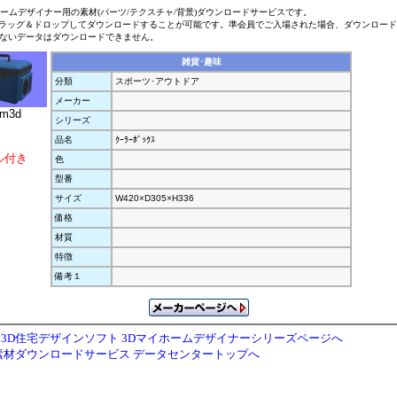
ホームデザイナー用の素材(パーツ/テクスチャ/背景)ダウンロードサービスです。
ラッグ＆ドロップしてダウンロードすることが可能です。準会員でご入場された場合、ダウンロー
ないデータはダウンロードできません。
雑貨･趣味
分類
スポーツ･アウトドア
メーカー
.m3d
シリーズ
品名
ｸｰﾗｰﾎﾞｯｸｽ
ル付き
色
型番
サイズ
W420×D305×H336
価格
材質
特徴
備考１
3D住宅デザインソフト 3Dマイホームデザイナーシリーズページへ
素材ダウンロードサービス データセンタートップへ