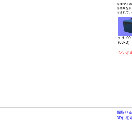
◎3Dマイ
◎画像をド
示されてい
ｸｰﾗｰ09
(63kB)
シンボ
間取り＆
3D住宅