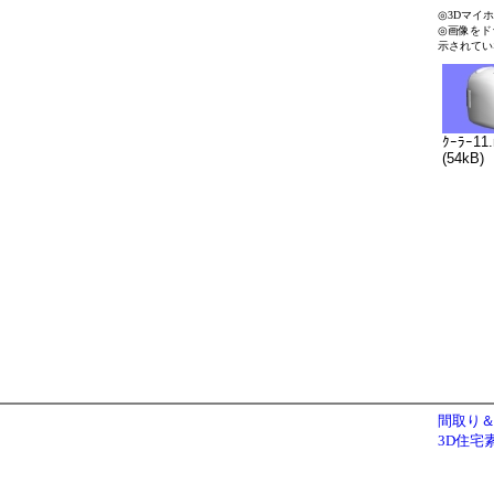
◎3Dマイ
◎画像をド
示されてい
ｸｰﾗｰ11
(54kB)
間取り＆
3D住宅