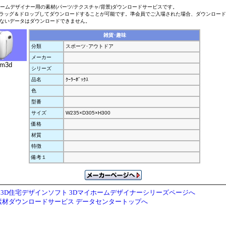
ホームデザイナー用の素材(パーツ/テクスチャ/背景)ダウンロードサービスです。
ラッグ＆ドロップしてダウンロードすることが可能です。準会員でご入場された場合、ダウンロー
ないデータはダウンロードできません。
雑貨･趣味
分類
スポーツ･アウトドア
メーカー
.m3d
シリーズ
品名
ｸｰﾗｰﾎﾞｯｸｽ
色
型番
サイズ
W235×D305×H300
価格
材質
特徴
備考１
3D住宅デザインソフト 3Dマイホームデザイナーシリーズページへ
素材ダウンロードサービス データセンタートップへ