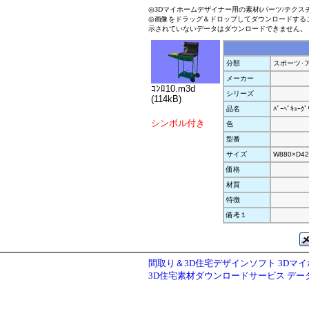
◎3Dマイホームデザイナー用の素材(パーツ/テクス
◎画像をドラッグ＆ドロップしてダウンロードする
示されていないデータはダウンロードできません。
分類
スポーツ･
メーカー
ｺﾝﾛ10.m3d
シリーズ
(114kB)
品名
ﾊﾞｰﾍﾞｷｭｰｸﾞ
シンボル付き
色
型番
サイズ
W880×D42
価格
材質
特徴
備考１
間取り＆3D住宅デザインソフト 3Dマ
3D住宅素材ダウンロードサービス デ