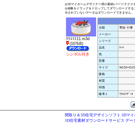
◎3Dマイホームデザイナー用の素材(パーツ/テクス
◎画像をドラッグ＆ドロップしてダウンロードする
示されていないデータはダウンロードできません。
分類
季節･行事
メーカー
ｸﾘｽﾏｽ11.m3d
シリーズ
(107kB)
品名
ｹｰｷ
シンボル付き
色
型番
サイズ
W150×D15
価格
材質
特徴
備考１
ﾘｸｴｽﾄﾃﾞｰﾀ
間取り＆3D住宅デザインソフト 3Dマ
3D住宅素材ダウンロードサービス デ