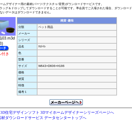
ホームデザイナー用の素材(パーツ/テクスチャ/背景)ダウンロードサービスです。
ラッグ＆ドロップしてダウンロードすることが可能です。準会員でご入場された場合、ダウンロー
ないデータはダウンロードできません。
雑貨･趣味
分類
ペット用品
メーカー
品03.m3d
シリーズ
B)
品名
ﾈｺﾄｲﾚ
色
ル付き
型番
サイズ
W643×D606×H186
価格
材質
特徴
備考１
3D住宅デザインソフト 3Dマイホームデザイナーシリーズページへ
素材ダウンロードサービス データセンタートップへ