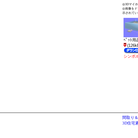
◎3Dマイ
◎画像をド
示されてい
ﾍﾟｯﾄ用
(126k
シンボ
間取り＆
3D住宅