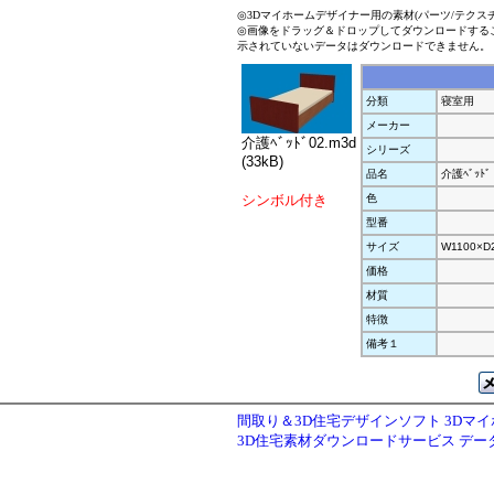
◎3Dマイホームデザイナー用の素材(パーツ/テクス
◎画像をドラッグ＆ドロップしてダウンロードする
示されていないデータはダウンロードできません。
分類
寝室用
メーカー
介護ﾍﾞｯﾄﾞ02.m3d
シリーズ
(33kB)
品名
介護ﾍﾞｯﾄﾞ
シンボル付き
色
型番
サイズ
W1100×D
価格
材質
特徴
備考１
間取り＆3D住宅デザインソフト 3Dマ
3D住宅素材ダウンロードサービス デ