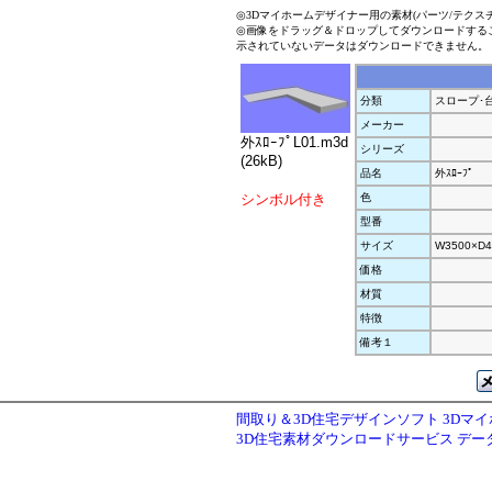
◎3Dマイホームデザイナー用の素材(パーツ/テクス
◎画像をドラッグ＆ドロップしてダウンロードする
示されていないデータはダウンロードできません。
分類
スロープ･
メーカー
外ｽﾛｰﾌﾟL01.m3d
シリーズ
(26kB)
品名
外ｽﾛｰﾌﾟ
シンボル付き
色
型番
サイズ
W3500×D4
価格
材質
特徴
備考１
間取り＆3D住宅デザインソフト 3Dマ
3D住宅素材ダウンロードサービス デ