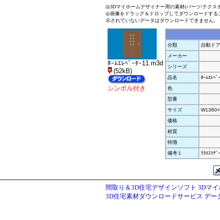
◎3Dマイホームデザイナー用の素材(パーツ/テクス
◎画像をドラッグ＆ドロップしてダウンロードする
示されていないデータはダウンロードできません。
分類
自動ド
メーカー
ﾎｰﾑｴﾚﾍﾞｰﾀｰ11.m3d
シリーズ
(52kB)
品名
ﾎｰﾑｴﾚﾍﾞ
シンボル付き
色
型番
サイズ
W1360×
価格
材質
特徴
備考１
ﾘｸｴｽﾄﾃﾞ
間取り＆3D住宅デザインソフト 3Dマ
3D住宅素材ダウンロードサービス デ