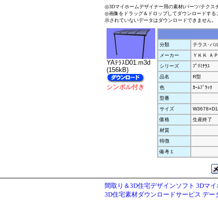
◎3Dマイホームデザイナー用の素材(パーツ/テクス
◎画像をドラッグ＆ドロップしてダウンロードする
示されていないデータはダウンロードできません。
分類
テラス･バ
メーカー
ＹＫＫ Ａ
YAﾃﾗｽD01.m3d
シリーズ
ﾌﾟﾘﾐﾃﾗｽ
(156kB)
品名
R型
シンボル付き
色
ｶｰﾑﾌﾞﾗｯｸ
型番
サイズ
W3678×D1
価格
生産終了
材質
特徴
備考１
間取り＆3D住宅デザインソフト 3Dマ
3D住宅素材ダウンロードサービス デ