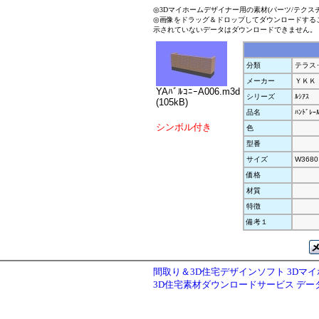
◎3Dマイホームデザイナー用の素材(パーツ/テクス
◎画像をドラッグ＆ドロップしてダウンロードする
示されていないデータはダウンロードできません。
分類
テラス
メーカー
ＹＫＫ
YAﾊﾞﾙｺﾆｰA006.m3d
シリーズ
ﾙｼｱｽ
(105kB)
品名
ﾊﾝﾄﾞﾚ
シンボル付き
色
型番
サイズ
W3680
価格
材質
特徴
備考１
間取り＆3D住宅デザインソフト 3Dマ
3D住宅素材ダウンロードサービス デ