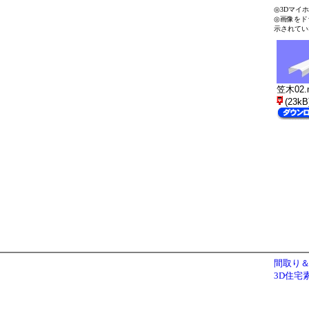
◎3Dマイ
◎画像をド
示されてい
笠木02.
(23kB
間取り＆
3D住宅