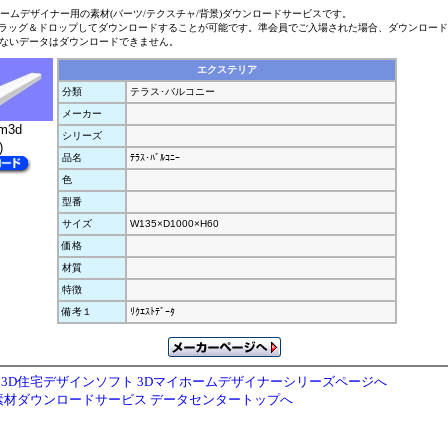
ホームデザイナー用の素材(パーツ/テクスチャ/背景)ダウンロードサービスです。
ラッグ＆ドロップしてダウンロードすることが可能です。準会員でご入場された場合、ダウンロー
ないデータはダウンロードできません。
エクステリア
分類
テラス･バルコニー
メーカー
m3d
シリーズ
)
品名
ﾃﾗｽ･ﾊﾞﾙｺﾆｰ
色
型番
サイズ
W135×D1000×H60
価格
材質
特徴
備考１
ﾘｸｴｽﾄﾃﾞｰﾀ
3D住宅デザインソフト 3Dマイホームデザイナーシリーズページへ
素材ダウンロードサービス データセンタートップへ