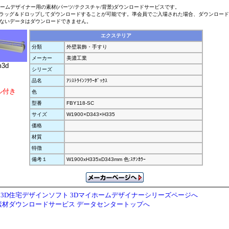
ホームデザイナー用の素材(パーツ/テクスチャ/背景)ダウンロードサービスです。
ラッグ＆ドロップしてダウンロードすることが可能です。準会員でご入場された場合、ダウンロー
ないデータはダウンロードできません。
エクステリア
分類
外壁装飾・手すり
メーカー
美濃工業
m3d
シリーズ
品名
ｱｼｽﾄﾗｲﾝﾌﾗﾜｰﾎﾞｯｸｽ
ル付き
色
型番
FBY118-SC
サイズ
W1900×D343×H335
価格
材質
特徴
備考１
W1900xH335xD343mm 色:ｽﾃﾝｶﾗｰ
3D住宅デザインソフト 3Dマイホームデザイナーシリーズページへ
素材ダウンロードサービス データセンタートップへ