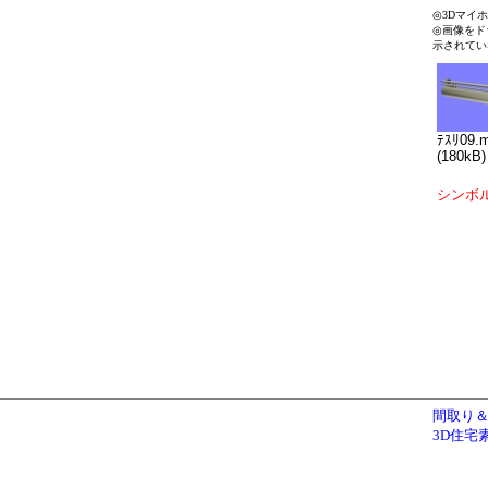
◎3Dマイ
◎画像をド
示されてい
ﾃｽﾘ09.
(180kB)
シンボ
間取り＆
3D住宅