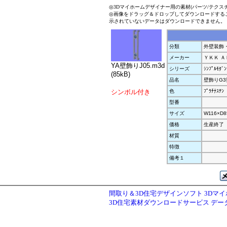
◎3Dマイホームデザイナー用の素材(パーツ/テクス
◎画像をドラッグ＆ドロップしてダウンロードする
示されていないデータはダウンロードできません。
分類
外壁装飾
メーカー
ＹＫＫ Ａ
YA壁飾りJ05.m3d
シリーズ
ｼﾝﾌﾟﾙﾓﾀﾞﾝ
(85kB)
品名
壁飾りG3
シンボル付き
色
ﾌﾟﾗﾁﾅｽﾃﾝ
型番
サイズ
W116×D8
価格
生産終了
材質
特徴
備考１
間取り＆3D住宅デザインソフト 3Dマ
3D住宅素材ダウンロードサービス デ