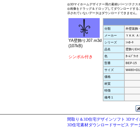
◎3Dマイホームデザイナー用の素材(パーツ/テクス
◎画像をドラッグ＆ドロップしてダウンロードする
示されていないデータはダウンロードできません。
分類
外壁装飾
メーカー
ＹＫＫ Ａ
YA壁飾りJ07.m3d
シリーズ
ｼｬﾛｰﾈ
(107kB)
品名
壁飾りEH
シンボル付き
色
ｶｰﾑﾌﾞﾗｯｸ
型番
BEP-15
サイズ
W480×D1
価格
材質
特徴
備考１
間取り＆3D住宅デザインソフト 3Dマ
3D住宅素材ダウンロードサービス デ