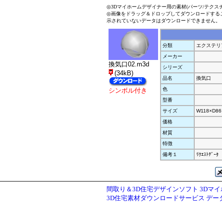
◎3Dマイホームデザイナー用の素材(パーツ/テクス
◎画像をドラッグ＆ドロップしてダウンロードする
示されていないデータはダウンロードできません。
分類
エクステリ
メーカー
換気口02.m3d
シリーズ
(34kB)
品名
換気口
色
シンボル付き
型番
サイズ
W118×D86
価格
材質
特徴
備考１
ﾘｸｴｽﾄﾃﾞｰﾀ
間取り＆3D住宅デザインソフト 3Dマ
3D住宅素材ダウンロードサービス デ