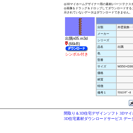
◎3Dマイホームデザイナー用の素材(パーツ/テクス
◎画像をドラッグ＆ドロップしてダウンロードする
示されていないデータはダウンロードできません。
分類
外壁装飾・
メーカー
出隅n05.m3d
シリーズ
(66kB)
品名
出隅
色
シンボル付き
型番
サイズ
W350×D36
価格
材質
特徴
備考１
ﾘｸｴｽﾄﾃﾞｰﾀ
間取り＆3D住宅デザインソフト 3Dマ
3D住宅素材ダウンロードサービス デ