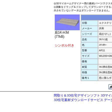
◎3Dマイホームデザイナー用の素材(パーツ/テクス
◎画像をドラッグ＆ドロップしてダウンロードする
示されていないデータはダウンロードできません。
分類
エクステリ
メーカー
共和
庇14.m3d
シリーズ
庇(ひさし)
(77kB)
品名
ｱﾙﾌｨﾝ庇
シンボル付き
色
ｽﾃﾝｶﾗｰ
型番
AF11
サイズ
W1200×D6
価格
材質
ｱﾙﾐ押出型
特徴
ｱﾙﾐ押出型材
備考１
窓に限らず
間取り＆3D住宅デザインソフト 3Dマ
3D住宅素材ダウンロードサービス デ