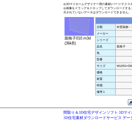
◎3Dマイホームデザイナー用の素材(パーツ/テクス
◎画像をドラッグ＆ドロップしてダウンロードする
示されていないデータはダウンロードできません。
分類
外壁装飾・
メーカー
面格子010.m3d
シリーズ
(36kB)
品名
面格子
色
型番
サイズ
W1850×D9
価格
材質
特徴
備考１
間取り＆3D住宅デザインソフト 3Dマ
3D住宅素材ダウンロードサービス デ