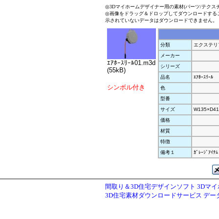
◎3Dマイホームデザイナー用の素材(パーツ/テクス
◎画像をドラッグ＆ドロップしてダウンロードする
示されていないデータはダウンロードできません。
分類
エクステリ
メーカー
ｴｱﾎｰｽﾘｰﾙ01.m3d
シリーズ
(55kB)
品名
ｴｱﾎｰｽﾘｰﾙ
シンボル付き
色
型番
サイズ
W135×D41
価格
材質
特徴
備考１
ｶﾞﾚｰｼﾞｱｲﾃﾑ
間取り＆3D住宅デザインソフト 3Dマ
3D住宅素材ダウンロードサービス デ