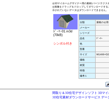
◎3Dマイホームデザイナー用の素材(パーツ/テクス
◎画像をドラッグ＆ドロップしてダウンロードする
示されていないデータはダウンロードできません。
分類
屋根のせ用
メーカー
ﾄﾞｰﾏｰ01.m3d
シリーズ
(70kB)
品名
ﾄﾞｰﾏｰ
シンボル付き
色
型番
サイズ
W1466×D2
価格
材質
特徴
備考１
間取り＆3D住宅デザインソフト 3Dマ
3D住宅素材ダウンロードサービス デ