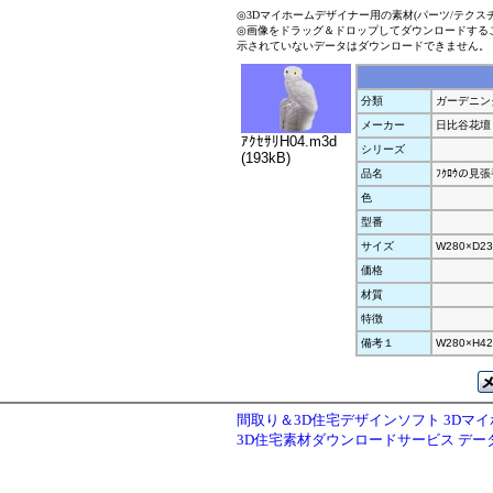
◎3Dマイホームデザイナー用の素材(パーツ/テクス
◎画像をドラッグ＆ドロップしてダウンロードする
示されていないデータはダウンロードできません。
分類
ガーデニン
メーカー
日比谷花壇
ｱｸｾｻﾘH04.m3d
シリーズ
(193kB)
品名
ﾌｸﾛｳの見
色
型番
サイズ
W280×D23
価格
材質
特徴
備考１
W280×H4
間取り＆3D住宅デザインソフト 3Dマ
3D住宅素材ダウンロードサービス デ