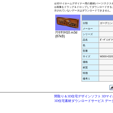
◎3Dマイホームデザイナー用の素材(パーツ/テクス
◎画像をドラッグ＆ドロップしてダウンロードする
示されていないデータはダウンロードできません。
分類
ガーデニン
メーカー
ｱｸｾｻﾘH10.m3d
シリーズ
(87kB)
品名
ｶﾞｰﾃﾞﾆﾝｸﾞｱ
色
型番
サイズ
W300×D20
価格
材質
特徴
備考１
間取り＆3D住宅デザインソフト 3Dマ
3D住宅素材ダウンロードサービス デ