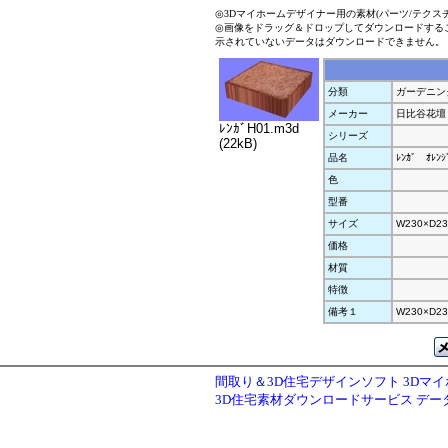
◎3Dマイホームデザイナー用の素材(パーツ/テクス
◎画像をドラッグ＆ドロップしてダウンロードする
示されていないデータはダウンロードできません。
分類
ガーデニン
メーカー
日比谷花壇
ﾚﾝｶﾞH01.m3d
シリーズ
(22kB)
品名
ﾚﾝｶﾞ ｵﾚﾝｼ
色
型番
サイズ
W230×D23
価格
材質
特徴
備考１
W230×D23
間取り＆3D住宅デザインソフト 3Dマ
3D住宅素材ダウンロードサービス デ