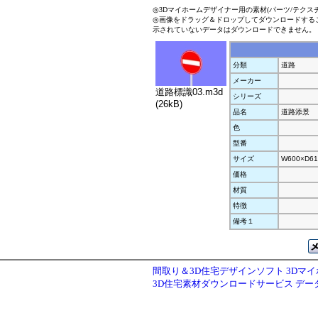
◎3Dマイホームデザイナー用の素材(パーツ/テクス
◎画像をドラッグ＆ドロップしてダウンロードする
示されていないデータはダウンロードできません。
分類
道路
メーカー
道路標識03.m3d
シリーズ
(26kB)
品名
道路添景
色
型番
サイズ
W600×D61
価格
材質
特徴
備考１
間取り＆3D住宅デザインソフト 3Dマ
3D住宅素材ダウンロードサービス デ