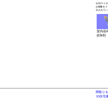
◎3Dマイ
◎画像をド
示されてい
室内花44
(63kB)
間取り＆
3D住宅