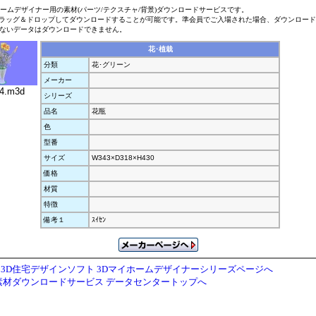
ホームデザイナー用の素材(パーツ/テクスチャ/背景)ダウンロードサービスです。
ラッグ＆ドロップしてダウンロードすることが可能です。準会員でご入場された場合、ダウンロー
ないデータはダウンロードできません。
花･植栽
分類
花･グリーン
メーカー
.m3d
シリーズ
品名
花瓶
色
型番
サイズ
W343×D318×H430
価格
材質
特徴
備考１
ｽｲｾﾝ
3D住宅デザインソフト 3Dマイホームデザイナーシリーズページへ
素材ダウンロードサービス データセンタートップへ