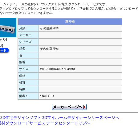
ホームデザイナー用の素材(パーツ/テクスチャ/背景)ダウンロードサービスです。
ラッグ＆ドロップしてダウンロードすることが可能です。準会員でご入場された場合、ダウンロー
ないデータはダウンロードできません。
乗り物
分類
その他乗り物
メーカー
m3d
シリーズ
B)
品名
その他乗り物
色
型番
サイズ
W19318×D3085×H4990
価格
材質
特徴
備考１
ﾘｸｴｽﾄﾃﾞｰﾀ
3D住宅デザインソフト 3Dマイホームデザイナーシリーズページへ
素材ダウンロードサービス データセンタートップへ