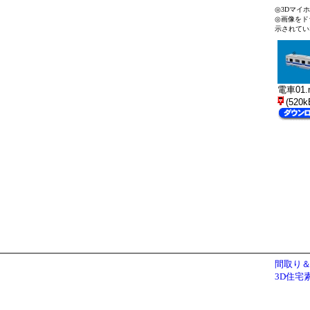
◎3Dマイ
◎画像をド
示されてい
電車01.
(520k
間取り＆
3D住宅