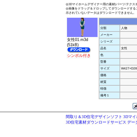
◎3Dマイホームデザイナー用の素材(パーツ/テクス
◎画像をドラッグ＆ドロップしてダウンロードする
示されていないデータはダウンロードできません。
分類
人物
メーカー
女性01.m3d
シリーズ
(51kB)
品名
女性
シンボル付き
色
型番
サイズ
W427×D28
価格
材質
特徴
備考１
間取り＆3D住宅デザインソフト 3Dマ
3D住宅素材ダウンロードサービス デ